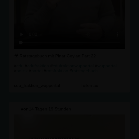
🎥 Ratstagebuch mit Pinar Ceylan Part 22
#
cdu
#
cdufraktion
#
cdufraktionwuppertal
#
wuppertal
#
politik
#
partei
#
ratsfraktion
#
ratstagebuch
cdu_fraktion_wuppertal
Teilen auf
vor
14 Tagen 19 Stunden