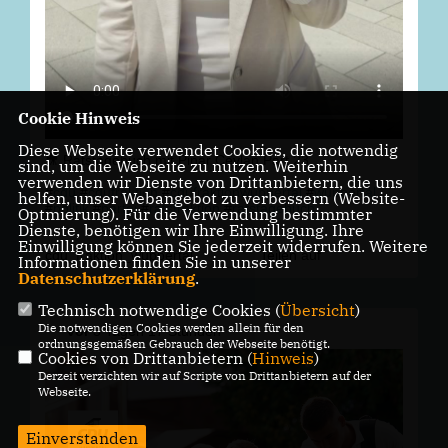
Cookie Hinweis
Diese Webseite verwendet Cookies, die notwendig
🎥 Ratstagebuch mit Pinar Ceylan Part 23
sind, um die Webseite zu nutzen. Weiterhin
verwenden wir Dienste von Drittanbietern, die uns
#
cdu
#
cdufraktion
#
cdufraktionwuppertal
#
wuppertal
helfen, unser Webangebot zu verbessern (Website-
#
politik
#
partei
#
ratsfraktion
#
ratstagebuch
Optmierung). Für die Verwendung bestimmter
Dienste, benötigen wir Ihre Einwilligung. Ihre
Einwilligung können Sie jederzeit widerrufen. Weitere
cdu_fraktion_wuppertal
Teilen auf
Informationen finden Sie in unserer
Datenschutzerklärung
.
Technisch notwendige Cookies (
Übersicht
)
Die notwendigen Cookies werden allein für den
vor
3 Tagen 17 Stunden
ordnungsgemäßen Gebrauch der Webseite benötigt.
Cookies von Drittanbietern (
Hinweis
)
Derzeit verzichten wir auf Scripte von Drittanbietern auf der
Webseite.
Einverstanden