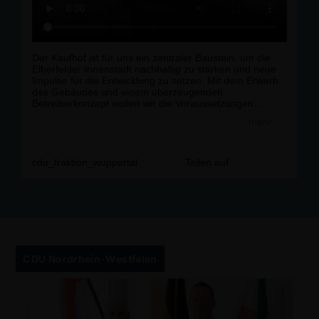
Der Kaufhof ist für uns ein zentraler Baustein, um die
Elberfelder Innenstadt nachhaltig zu stärken und neue
Impulse für die Entwicklung zu setzen. Mit dem Erwerb
des Gebäudes und einem überzeugenden
Betreiberkonzept wollen wir die Voraussetzungen
schaffen, damit Elberfeld eine positive Zukunft vor sich
mehr
hat.
#
cdu
#
cdufraktion
#
cdufraktionwuppertal
#
wuppertal
#
politik
#
partei
#
ratsfraktion
cdu_fraktion_wuppertal
Teilen auf
CDU Nordrhein-Westfalen