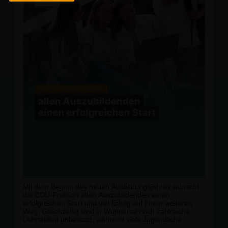
Mit dem Beginn des neuen Ausbildungsjahres wünscht
die CDU-Fraktion allen Auszubildenden einen
erfolgreichen Start und viel Erfolg auf ihrem weiteren
Weg. Gleichzeitig sind in Wuppertal noch zahlreiche
Lehrstellen unbesetzt, während viele Jugendliche
weiterhin nach einem Ausbildungsplatz suchen. Die