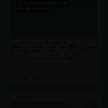
Mit der Genehmigung des Haushalts und des
Haushaltssicherungskonzepts setzt die Bezirksregierung
ein wichtiges Signal für Wuppertal. CDU und SPD
begrüßen die Entscheidung, die Investitionen in
Infrastruktur, Bauprojekte sowie die verlässliche
Förderung von Vereinen und sozialen Trägern
mehr
ermöglicht. Damit werden die finanziellen Grundlagen
geschaffen, um die Stadt nachhaltig weiterzuentwickeln
und ihre Handlungsfähigkeit langfristig zu sichern.
cdu_fraktion_wuppertal
Teilen auf
#
cdu
#
cdufraktion
#
cdufraktionwuppertal
#
wuppertal
#
politik
#
partei
#
ratsfraktion
#
haushaltssicherungskonzept
vor
9 Tagen 17 Stunden