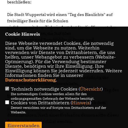
beschließen:
Die Stadt Wuppertal wird einen "Tag des Blaulichts" auf
freiwilliger Basis für die Schulen
einführen, mit dem Ziel, ein Angebot für die Wuppertaler
Schulen zu schaffen, die SuS über
Cookie Hinweis
das Ehrenamt und Berufsbilder in Feuer- und
Diese Webseite verwendet Cookies, die notwendig
Rettungsdiensten aufzuklären. Die Verwaltung
sind, um die Webseite zu nutzen. Weiterhin
verwenden wir Dienste von Drittanbietern, die uns
wird beauftragt, Gespräche mit den Feuerwehren,
helfen, unser Webangebot zu verbessern (Website-
Rettungsdiensten und dem
Optmierung). Für die Verwendung bestimmter
Katastrophenschutz zu führen, das Interesse der
Dienste, benötigen wir Ihre Einwilligung. Ihre
Einwilligung können Sie jederzeit widerrufen. Weitere
Wuppertaler weiterführenden Schulen
Informationen finden Sie in unserer
abzufragen und ein Konzept unter Ein-beziehung der
Datenschutzerklärung
.
interessierten Schulen zu entwickeln,
Technisch notwendige Cookies (
Übersicht
)
einen passenden Termin zu finden und den ersten Tag des
Die notwendigen Cookies werden allein für den
Blaulichts vorzubereiten. Die
ordnungsgemäßen Gebrauch der Webseite benötigt.
Cookies von Drittanbietern (
Hinweis
)
Verwaltung wird gebeten, einen solchen Tag ab dem
Derzeit verzichten wir auf Scripte von Drittanbietern auf der
Schuljahr 2024/25 stadtweit
Webseite.
durchzuführen. Nach einer Evaluation dessen sollte dieser
Tag jährlich durchgeführt werden.
Einverstanden
Begründung: