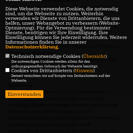
Denkmalbehörde inzwischen erteilt?
2. Worin bestehen verwaltungsseitig die Schwierigkeiten,
Diese Webseite verwendet Cookies, die notwendig
sind, um die Webseite zu nutzen. Weiterhin
um die evtl. noch ausstehenden
verwenden wir Dienste von Drittanbietern, die uns
Genehmigungen zu erteilen?
helfen, unser Webangebot zu verbessern (Website-
3. Wie lange dauern solche Genehmigungsverfahren, in
Optmierung). Für die Verwendung bestimmter
Dienste, benötigen wir Ihre Einwilligung. Ihre
denen die Untere Denkmalbehörde
Einwilligung können Sie jederzeit widerrufen. Weitere
involviert ist, im Durchschnitt?
Informationen finden Sie in unserer
4. Wie ist die aktuelle personelle Situation in der Unteren
Datenschutzerklärung
.
Denkmalschutzbehörde?
Technisch notwendige Cookies (
Übersicht
)
5. Wie wirkt sich das neue Denkmalschutzgesetz in der
Die notwendigen Cookies werden allein für den
Praxis und auf den Arbeitsaufwand der
ordnungsgemäßen Gebrauch der Webseite benötigt.
Cookies von Drittanbietern (
Hinweis
)
Mitarbeiterinnen und Mitarbeiter aus?
Derzeit verzichten wir auf Scripte von Drittanbietern auf der
Webseite.
Begründung:
In einem WZ-Artikel vom 22.09.2022 wird darüber
Einverstanden
berichtet, dass der Investor bei der Sanierung der
ehemaligen Bandfabrik Sentgen derzeit einen Baustopp
verhängen muss, weil Genehmigungen der
Denkmalbehörde für einen Nachtrag zum Grundriss und
den Einbau der Fenster bisher nicht erteilt
wurden. Dies ist bedauerlich, da die Sanierung von unter