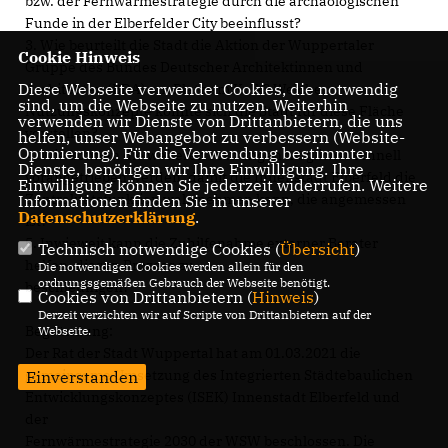
bzw. der Fernwärmestrategie durch die archäologischen
Funde in der Elberfelder City beeinflusst?
3. Wie beurteilt die Stadt die Aktion der Wuppertaler
Cookie Hinweis
Gruppe des Bundes Deutscher Architektinnen und
Diese Webseite verwendet Cookies, die notwendig
Architekten (BDA) am Platz am Kolk? Welche
sind, um die Webseite zu nutzen. Weiterhin
Nutzungskonzepte könnte sich die Stadt für diese Fläche
verwenden wir Dienste von Drittanbietern, die uns
vorstellen?
helfen, unser Webangebot zu verbessern (Website-
Optmierung). Für die Verwendung bestimmter
4. Wie können die weiteren Planungen möglichst schnell
Dienste, benötigen wir Ihre Einwilligung. Ihre
vorangetrieben werden, damit die Innenstadt Elberfeld die
Einwilligung können Sie jederzeit widerrufen. Weitere
Zentralitätsfunktion wahrnehmen kann, die angemessen
Informationen finden Sie in unserer
Datenschutzerklärung
.
ist?
5. Inwieweit kann die Zuhilfenahme externer Berater
Technisch notwendige Cookies (
Übersicht
)
helfen, diesen Prozess zu
Die notwendigen Cookies werden allein für den
ordnungsgemäßen Gebrauch der Webseite benötigt.
beschleunigen?
Cookies von Drittanbietern (
Hinweis
)
Derzeit verzichten wir auf Scripte von Drittanbietern auf der
Begründung:
Webseite.
Der Rat der Stadt Wuppertal hat am 01.03.2021 die
gemeinsame Umsetzung des Integrierten Städtebaulichen
Einverstanden
Entwicklungskonzeptes (ISEK) Innenstadt Elberfeld und
der
Fernwärmestrategie 2030 der WSW beschlossen. Die