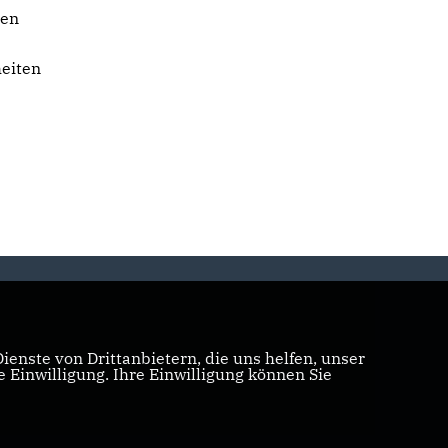
nen
heiten
enste von Drittanbietern, die uns helfen, unser
Einwilligung. Ihre Einwilligung können Sie