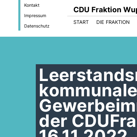
Kontakt
CDU Fraktion Wu
Impressum
START
DIE FRAKTION
Datenschutz
Leerstands
kommunal
Gewerbeimm
der CDUFra
16.11.2022