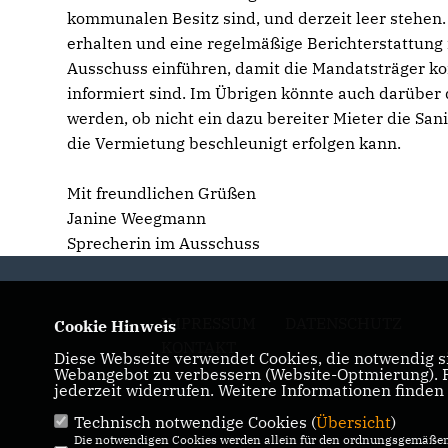
kommunalen Besitz sind, und derzeit leer stehe
erhalten und eine regelmäßige Berichterstattung
Ausschuss einführen, damit die Mandatsträger k
informiert sind. Im Übrigen könnte auch darüber 
werden, ob nicht ein dazu bereiter Mieter die S
die Vermietung beschleunigt erfolgen kann.
Mit freundlichen Grüßen
Janine Weegmann
Sprecherin im Ausschuss
IMPRESSUM
DATENSCHUTZ
Cookie Hinweis
KONTAKT
Diese Webseite verwendet Cookies, die notwendig si
Webangebot zu verbessern (Website-Optmierung). Fü
jederzeit widerrufen. Weitere Informationen finden
Technisch notwendige Cookies (
Übersicht
)
Die notwendigen Cookies werden allein für den ordnungsgemäßen 