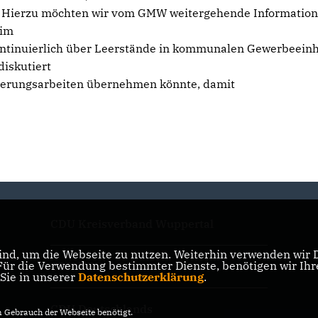
n. Hierzu möchten wir vom GMW weitergehende Informatio
 im
ontinuierlich über Leerstände in kommunalen Gewerbeein
diskutiert
anierungsarbeiten übernehmen könnte, damit
CDU Kreisverband Wuppertal
nd, um die Webseite zu nutzen. Weiterhin verwenden wir Di
r die Verwendung bestimmter Dienste, benötigen wir Ihre 
CDU NRW
 Sie in unserer
Datenschutzerklärung
.
CDU Deutschlands
Gebrauch der Webseite benötigt.