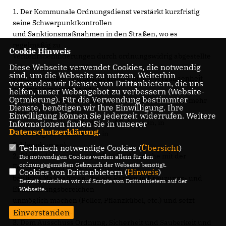
1. Der Kommunale Ordnungsdienst verstärkt kurzfristig
seine Schwerpunktkontrollen
und Sanktionsmaßnahmen in den Straßen, wo es
regelmäßig zu
Cookie Hinweis
Verkehrsbehinderungen durch ordnungswidrig abgestellte
Diese Webseite verwendet Cookies, die notwendig
Fahrzeuge kommt und
sind, um die Webseite zu nutzen. Weiterhin
somit Rettungs- und Löscheinsätze in der Vergangenheit
verwenden wir Dienste von Drittanbietern, die uns
nur mit Verzögerung oder
helfen, unser Webangebot zu verbessern (Website-
Optmierung). Für die Verwendung bestimmter
gar nicht durchgeführt oder Busse die Straßen nicht mehr
Dienste, benötigen wir Ihre Einwilligung. Ihre
gefahrlos passieren
Einwilligung können Sie jederzeit widerrufen. Weitere
konnten (z.B. durch Parken auf Gehwegen, in
Informationen finden Sie in unserer
Datenschutzerklärung
.
Kreuzungsbereichen oder in
Schleppkurven).
Technisch notwendige Cookies (
Übersicht
)
2. Die Stadtverwaltung prüft in Rücksprache mit der
Die notwendigen Cookies werden allein für den
ordnungsgemäßen Gebrauch der Webseite benötigt.
Feuerwehr und der BV Elberfeld
Cookies von Drittanbietern (
Hinweis
)
bauliche Maßnahmen, die ein Parken in Kreuzungs- und
Derzeit verzichten wir auf Scripte von Drittanbietern auf der
Einmündungsbereichen
Webseite.
unmöglich machen (Poller, Pflanzkübel, etc.) und setzt
diese zeitnah um.
Einverstanden
3. Dem Ausschuss Ordnung, Sicherheit und Sauberkeit und