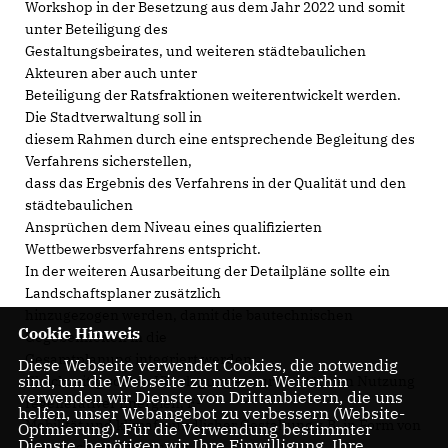
Workshop in der Besetzung aus dem Jahr 2022 und somit
unter Beteiligung des
Gestaltungsbeirates, und weiteren städtebaulichen
Akteuren aber auch unter
Beteiligung der Ratsfraktionen weiterentwickelt werden.
Die Stadtverwaltung soll in
diesem Rahmen durch eine entsprechende Begleitung des
Verfahrens sicherstellen,
dass das Ergebnis des Verfahrens in der Qualität und den
städtebaulichen
Ansprüchen dem Niveau eines qualifizierten
Wettbewerbsverfahrens entspricht.
In der weiteren Ausarbeitung der Detailpläne sollte ein
Landschaftsplaner zusätzlich
hinzugezogen werden, damit die bautechnischen
Cookie Hinweis
Gegebenheiten in die
Gesamtplanung integriert werden.
Diese Webseite verwendet Cookies, die notwendig
sind, um die Webseite zu nutzen. Weiterhin
Gleichzeitig sollten Überlegungen zur verstärkten Nutzung
verwenden wir Dienste von Drittanbietern, die uns
regenerativer Energien, E-
helfen, unser Webangebot zu verbessern (Website-
Mobilität und klimafreundlicher Gestaltung z.B. in Form von
Optmierung). Für die Verwendung bestimmter
Dienste, benötigen wir Ihre Einwilligung. Ihre
Gründächern Eingang in