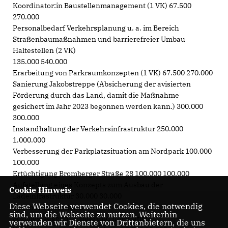
Koordinator:in Baustellenmanagement (1 VK) 67.500
270.000
Personalbedarf Verkehrsplanung u. a. im Bereich
Straßenbaumaßnahmen und barrierefreier Umbau
Haltestellen (2 VK)
135.000 540.000
Erarbeitung von Parkraumkonzepten (1 VK) 67.500 270.000
Sanierung Jakobstreppe (Absicherung der avisierten
Förderung durch das Land, damit die Maßnahme
gesichert im Jahr 2023 begonnen werden kann.) 300.000
300.000
Instandhaltung der Verkehrsinfrastruktur 250.000
1.000.000
Verbesserung der Parkplatzsituation am Nordpark 100.000
100.000
Ertüchtigung Bromberger Straße 28 100.000 100.000
Aufstellung eines Konzepts zum Ausbau der
Cookie Hinweis
Ladeinfrastruktur 30.000 30.000
Diese Webseite verwendet Cookies, die notwendig
Geschäftsbereich 2.1
sind, um die Webseite zu nutzen. Weiterhin
Soziales, Jugend, Schule und Integration
verwenden wir Dienste von Drittanbietern, die uns