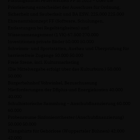
Planungsmittel Feuerwachen FF in 2023 – Über die
Priorisierung entscheidet der Ausschuss für Ordnung,
Sicherheit und Sauberkeit und BA ESW. 225.000 225.000
Ehrenamtskonzept FF (Software, Schulungen,
Entlastungen bei Regeltätigkeiten) und
Wissensmanagement (1 VK) 67.500 270.000
Investitionen private Bäder 50.000 50.000
Schwimm- und Sportstätten, Ausbau und Überprüfung für
barrierefreie Zugänge 50.000 50.000
Freie Szene, incl. Kulturmarketing
(Die Mittelvergabe erfolgt über das Kulturbüro.) 50.000
50.000
Bürgerbahnhof Vohwinkel, Bezuschussung
Mietforderungen der DBplus und Energiekosten 40.000
40.000
Schulhistorische Sammlung – Anschubfinanzierung 60.000
60.000
Probenräume Sinfonieorchester (Anschubfinanzierung)
50.000 50.000
Klangshirts für Gehörlose (Wuppertaler Bühnen) 42.000
42.000