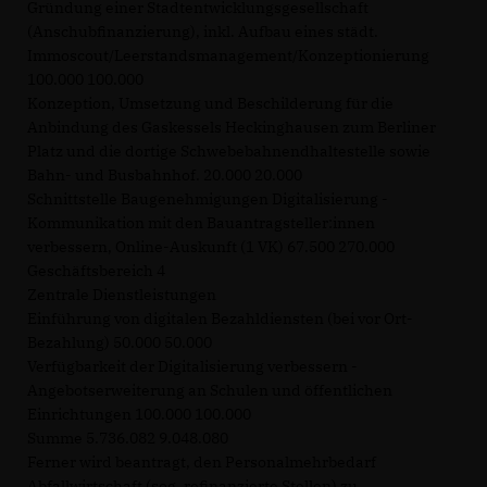
Gründung einer Stadtentwicklungsgesellschaft
(Anschubfinanzierung), inkl. Aufbau eines städt.
Immoscout/Leerstandsmanagement/Konzeptionierung
100.000 100.000
Konzeption, Umsetzung und Beschilderung für die
Anbindung des Gaskessels Heckinghausen zum Berliner
Platz und die dortige Schwebebahnendhaltestelle sowie
Bahn- und Busbahnhof. 20.000 20.000
Schnittstelle Baugenehmigungen Digitalisierung -
Kommunikation mit den Bauantragsteller:innen
verbessern, Online-Auskunft (1 VK) 67.500 270.000
Geschäftsbereich 4
Zentrale Dienstleistungen
Einführung von digitalen Bezahldiensten (bei vor Ort-
Bezahlung) 50.000 50.000
Verfügbarkeit der Digitalisierung verbessern -
Angebotserweiterung an Schulen und öffentlichen
Einrichtungen 100.000 100.000
Summe 5.736.082 9.048.080
Ferner wird beantragt, den Personalmehrbedarf
Abfallwirtschaft (sog. refinanzierte Stellen) zu