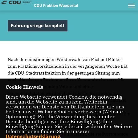
CDU Fraktion Wuppertal
Führungsriege komplett
Nach der einstimmigen Wiederwahl von Michael Müller
zum Fraktionsvorsitzenden in der vergangenen Woche hat
die CDU-Stadtratsfraktion in der gestrigen Sitzung nun
auch die übrigen Positionen ihres Vorstandes besetzt. Mit
Cookie Hinweis
einem beeindruckenden Votum und ohne
Gegenkandidaten wurden dabei die stellvertretenden
Diese Webseite verwendet Cookies, die notwendig
Fraktionsvorsitzenden Hans-Jörg Herhausen und Michael
sind, um die Webseite zu nutzen. Weiterhin
verwenden wir Dienste von Drittanbietern, die uns
Wessel in ihren Ämtern bestätigt. Einstimmig
helfen, unser Webangebot zu verbessern (Website-
wiedergewählt wurde auch der Schatzmeister Kurt-Joachim
Optmierung). Für die Verwendung bestimmter
Wolffgang. Als Beisitzer gehören dem neuen
Dienste, benötigen wir Ihre Einwilligung. Ihre
Einwilligung können Sie jederzeit widerrufen. Weitere
Fraktionsvorstand an die Elberfelder
Informationen finden Sie in unserer
Bezirksbürgermeisterin Claudia Hardt, die stellvertretende
Datenschutzerklärung
.