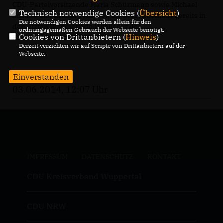
CDU-Parteivorsitzende Maria Schürmann sowie Michael
Technisch notwendige Cookies (
Übersicht
)
Schulte und Eckhard Klesser, die beide ebenfalls bereits in
Die notwendigen Cookies werden allein für den
der letzten Wahlperiode Mitglieder des
ordnungsgemäßen Gebrauch der Webseite benötigt.
Cookies von Drittanbietern (
Hinweis
)
Fraktionsvorstandes waren.
Derzeit verzichten wir auf Scripte von Drittanbietern auf der
Webseite.
Einverstanden
03.06.2014, 12:07 Uhr
IMPRESSUM
DATENSCHUTZ
KONTAKT
CDU Kreisverband Wuppertal
CDU NRW