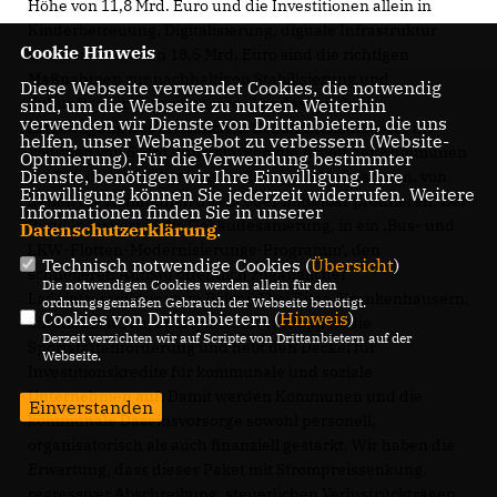
Höhe von 11,8 Mrd. Euro und die Investitionen allein in
Kinderbetreuung, Digitalisierung, digitale Infrastruktur
Cookie Hinweis
und den ÖPNV von 18,5 Mrd. Euro sind die richtigen
Maßnahmen zur nachhaltigen Stabilisierung und
Diese Webseite verwendet Cookies, die notwendig
Zukunftsausrichtung unseres Landes. Auch die
sind, um die Webseite zu nutzen. Weiterhin
verwenden wir Dienste von Drittanbietern, die uns
Ertüchtigung des öffentlichen Gesundheitsdienstes im
helfen, unser Webangebot zu verbessern (Website-
Volumen von 5 Mrd. Euro stärken die Arbeit der Kommunen
Optmierung). Für die Verwendung bestimmter
Dienste, benötigen wir Ihre Einwilligung. Ihre
vor Ort. In dem Paket ist eine Reihe von Maßnahmen, von
Einwilligung können Sie jederzeit widerrufen. Weitere
denen die Kommunen direkt oder mittelbar profitieren. Der
Informationen finden Sie in unserer
Bund investiert in die Gebäudesanierung, in ein ‚Bus- und
Datenschutzerklärung
.
LKW-Flotten-Modernisierungs-Programm‘, den
Technisch notwendige Cookies (
Übersicht
)
schnelleren Aufbau öffentlich zugänglicher
Die notwendigen Cookies werden allein für den
Ladeinfrastruktur (zum Beispiel bei Kitas, Krankenhäusern,
ordnungsgemäßen Gebrauch der Webseite benötigt.
Cookies von Drittanbietern (
Hinweis
)
Stadtteilzentren, Sportplätzen), verdoppelt die
Derzeit verzichten wir auf Scripte von Drittanbietern auf der
Sportstättenförderung und hebt den Deckel für
Webseite.
Investitionskredite für kommunale und soziale
Unternehmen auf. Damit werden Kommunen und die
Einverstanden
kommunale Daseinsvorsorge sowohl personell,
organisatorisch als auch finanziell gestärkt. Wir haben die
Erwartung, dass dieses Paket mit Strompreissenkung,
regressiver Abschreibung, steuerlichen Verlustrückträgen,